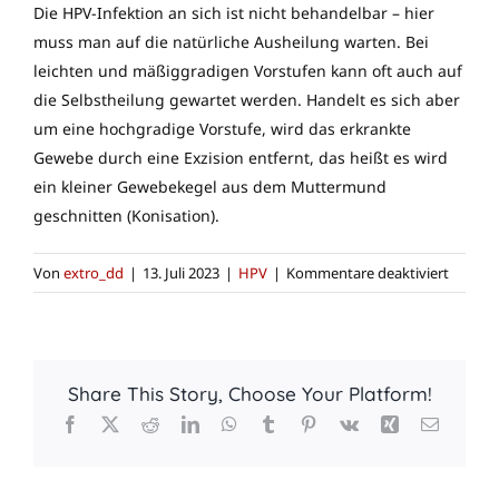
Die HPV-Infektion an sich ist nicht behandelbar – hier
muss man auf die natürliche Ausheilung warten. Bei
leichten und mäßiggradigen Vorstufen kann oft auch auf
die Selbstheilung gewartet werden. Handelt es sich aber
um eine hochgradige Vorstufe, wird das erkrankte
Gewebe durch eine Exzision entfernt, das heißt es wird
ein kleiner Gewebekegel aus dem Muttermund
geschnitten (Konisation).
für
Von
extro_dd
|
13. Juli 2023
|
HPV
|
Kommentare deaktiviert
Wie
wird
behand
Share This Story, Choose Your Platform!
Facebook
X
Reddit
LinkedIn
WhatsApp
Tumblr
Pinterest
Vk
Xing
E-
Mail