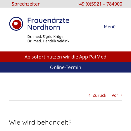
Zum
Sprechzeiten
+49 (0)5921 – 784900
Inhalt
springen
Menü
LEISTUNGEN
Ab sofort nutzen wir die
App PatMed
ÜBER UNS
Online-Termin
PRAXIS
KONTAKT
Zurück
Vor
LINKS
ONLINE-TERMIN
Wie wird behandelt?